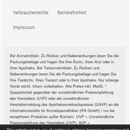
Verbraucherrechte
Barrierefreiheit
Impressum
Bei Arzneimitteln: Zu Risiken und Nebenwirkungen lesen Sie die
Packungsbeilage und fragen Sie Ihre Ärztin, Ihren Arzt oder in
Ihrer Apotheke. Bei Tierarzneimitteln: Zu Risiken und
Nebenwirkungen lesen Sie die Packungsbeilage und fragen Sie
Ihre Tierärztin, Ihren Tierarzt oder in Ihrer Apotheke. Nur solange
Vorrat reicht. Irrtum vorbehalten. Alle Preise inkl. MwSt. *
Sparpotential gegenüber der unverbindlichen Preisempfehlung
des Herstellers (UVP) oder der unverbindlichen
Herstellermeldung des Apothekenverkaufspreises (UAVP) an die
Informationsstelle für Arzneispezialitäten (IFA GmbH) / nur bei
rezeptfreien Produkten außer Büchern. UVP = Unverbindliche
Preisempfehlung des Herstellers (UVP). AVP =
Apothekenverkaufspreis (AVP). Der AVP ist keine unverbindliche
This website makes use of cookies to enhance browsing experience and