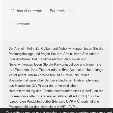
Verbraucherrechte
Barrierefreiheit
Impressum
Bei Arzneimitteln: Zu Risiken und Nebenwirkungen lesen Sie die
Packungsbeilage und fragen Sie Ihre Ärztin, Ihren Arzt oder in
Ihrer Apotheke. Bei Tierarzneimitteln: Zu Risiken und
Nebenwirkungen lesen Sie die Packungsbeilage und fragen Sie
Ihre Tierärztin, Ihren Tierarzt oder in Ihrer Apotheke. Nur solange
Vorrat reicht. Irrtum vorbehalten. Alle Preise inkl. MwSt. *
Sparpotential gegenüber der unverbindlichen Preisempfehlung
des Herstellers (UVP) oder der unverbindlichen
Herstellermeldung des Apothekenverkaufspreises (UAVP) an die
Informationsstelle für Arzneispezialitäten (IFA GmbH) / nur bei
rezeptfreien Produkten außer Büchern. UVP = Unverbindliche
Preisempfehlung des Herstellers (UVP). AVP =
Apothekenverkaufspreis (AVP). Der AVP ist keine unverbindliche
This website makes use of cookies to enhance browsing experience and