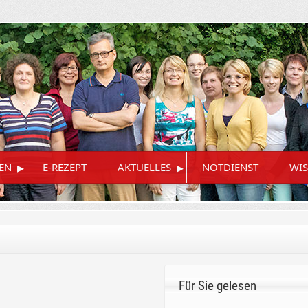
▸
▸
EN
E-REZEPT
AKTUELLES
NOTDIENST
WIS
Für Sie gelesen