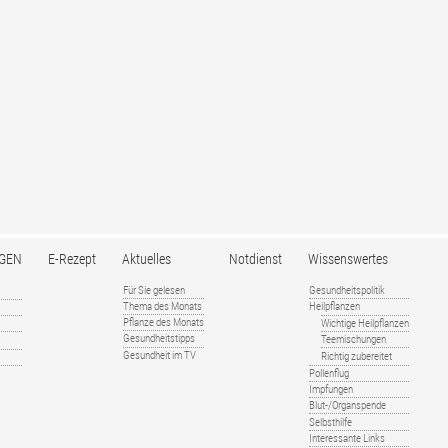
GEN
E-Rezept
Aktuelles
Notdienst
Wissenswertes
Für Sie gelesen
Gesundheitspolitik
Thema des Monats
Heilpflanzen
Pflanze des Monats
Wichtige Heilpflanzen
Gesundheitstipps
Teemischungen
Gesundheit im TV
Richtig zubereitet
Pollenflug
Impfungen
Blut-/Organspende
Selbsthilfe
Interessante Links