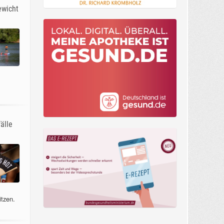
ewicht
älle
itzen.