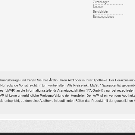
Zuzahlungen
Notinsel
Berufsbilder
Beratungsvideos
kungsbeilage und fragen Sie Ihre Ärztin, Ihren Arzt oder in Ihrer Apotheke. Bei Tierarzneim
e. Nur solange Vorrat reicht. Irrtum vorbehalten. Alle Preise inkl. MwSt. * Sparpotential gege
s (UAVP) an die Informationsstelle für Arzneispezialitäten (IFA GmbH) / nur bei rezeptfre
ist keine unverbindliche Preisempfehlung der Hersteller. Der AVP ist ein von den Apotheken 
eis entspricht, zu dem eine Apotheke in bestimmten Fällen das Produkt mit der gesetzliche