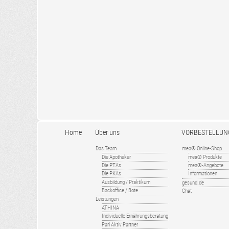
Home
Über uns
VORBESTELLUN
Das Team
mea® Online-Shop
Die Apotheker
mea® Produkte
Die PTAs
mea®-Angebote
Die PKAs
Informationen
Ausbildung / Praktikum
gesund.de
Backoffice / Bote
Chat
Leistungen
ATHINA
Individuelle Ernährungsberatung
Pari Aktiv Partner