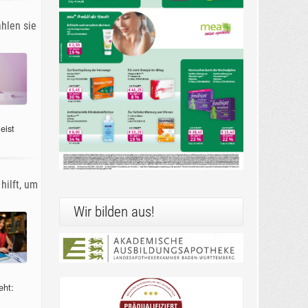
ahlen sie
eist
hilft, um
Wir bilden aus!
eht: