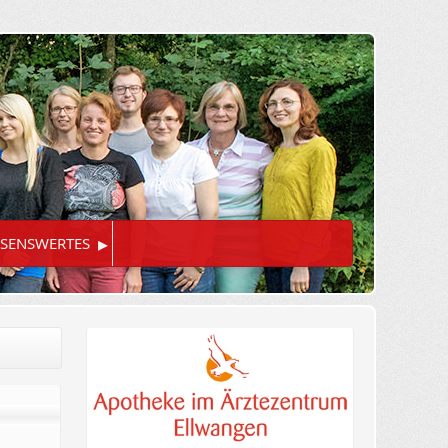
▸
SENSWERTES