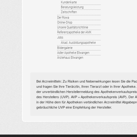
Kundenkarte
Beratungsleistung
Zeitschriften
Der Rowa
Online-Shop
Unsere Qualitätsrichtlinie
Referenzapotheke der AMK
Jobs
Akad. Ausbildungsapotheke
Bildergalerie
Adler Apotheke Ellwangen
Ärztehaus Ellwangen
Bei Arzneimitteln: Zu Risiken und Nebenwirkungen lesen Sie die Pac
und fragen Sie Ihre Tierärztin, Ihren Tierarzt oder in Ihrer Apothek
der unverbindlichen Herstellermeldung des Apothekenverkaufspreise
des Herstellers (UVP). AVP = Apothekenverkaufspreis (AVP). Der AVP 
in der Höhe dem für Apotheken verbindlichen Arzneimittel Abgabepr
gebräuchliche UVP eine Empfehlung der Hersteller.