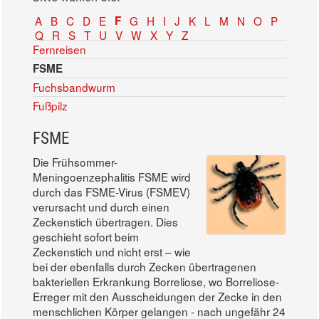
A
B
C
D
E
F
G
H
I
J
K
L
M
N
O
P
Q
R
S
T
U
V
W
X
Y
Z
Fernreisen
FSME
Fuchsbandwurm
Fußpilz
FSME
Die Frühsommer-
Meningoenzephalitis FSME wird
durch das FSME-Virus (FSMEV)
verursacht und durch einen
Zeckenstich übertragen. Dies
geschieht sofort beim
Zeckenstich und nicht erst – wie
bei der ebenfalls durch Zecken übertragenen
bakteriellen Erkrankung Borreliose, wo Borreliose-
Erreger mit den Ausscheidungen der Zecke in den
menschlichen Körper gelangen - nach ungefähr 24