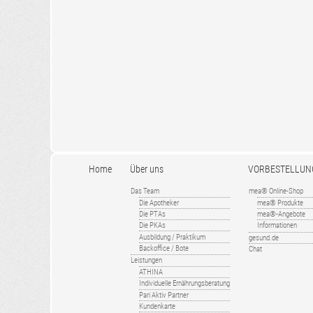
Home
Über uns
VORBESTELLUN
Das Team
mea® Online-Shop
Die Apotheker
mea® Produkte
Die PTAs
mea®-Angebote
Die PKAs
Informationen
Ausbildung / Praktikum
gesund.de
Backoffice / Bote
Chat
Leistungen
ATHINA
Individuelle Ernährungsberatung
Pari Aktiv Partner
Kundenkarte