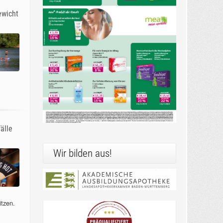
ewicht
älle
Wir bilden aus!
itzen.