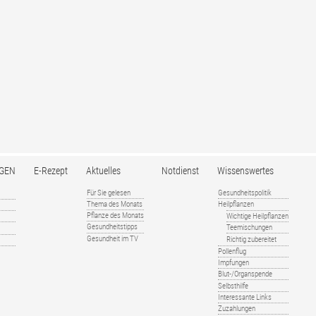
GEN
E-Rezept
Aktuelles
Notdienst
Wissenswertes
Für Sie gelesen
Gesundheitspolitik
Thema des Monats
Heilpflanzen
Pflanze des Monats
Wichtige Heilpflanzen
Gesundheitstipps
Teemischungen
Gesundheit im TV
Richtig zubereitet
Pollenflug
Impfungen
Blut-/Organspende
Selbsthilfe
Interessante Links
Zuzahlungen