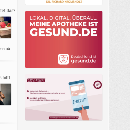
tet das?
enn ab
 hilft