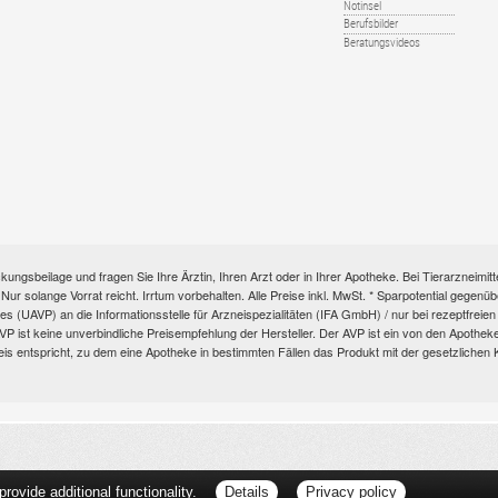
Notinsel
Berufsbilder
Beratungsvideos
kungsbeilage und fragen Sie Ihre Ärztin, Ihren Arzt oder in Ihrer Apotheke. Bei Tierarzneim
e. Nur solange Vorrat reicht. Irrtum vorbehalten. Alle Preise inkl. MwSt. * Sparpotential gege
s (UAVP) an die Informationsstelle für Arzneispezialitäten (IFA GmbH) / nur bei rezeptfre
ist keine unverbindliche Preisempfehlung der Hersteller. Der AVP ist ein von den Apotheken 
eis entspricht, zu dem eine Apotheke in bestimmten Fällen das Produkt mit der gesetzliche
ovide additional functionality.
Details
Privacy policy