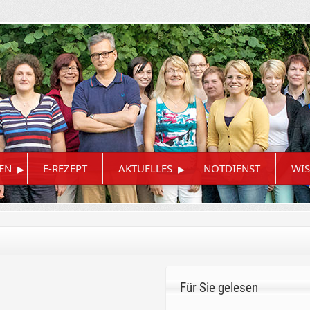
▸
▸
EN
E-REZEPT
AKTUELLES
NOTDIENST
WIS
Für Sie gelesen