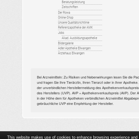
Beratungsleistung
Zeitschriften
Der Rowa
Online-Shop
Unsere Qualitätsrichtlinie
Referenzapotheke der AMK
Jobs
Akad. Ausbildungsapotheke
Bildergalerie
Adler Apotheke Ellwangen
Ärztehaus Ellwangen
Bei Arzneimitteln: Zu Risiken und Nebenwirkungen lesen Sie die Pac
und fragen Sie Ihre Tierärztin, Ihren Tierarzt oder in Ihrer Apothek
der unverbindlichen Herstellermeldung des Apothekenverkaufspreise
des Herstellers (UVP). AVP = Apothekenverkaufspreis (AVP). Der AVP 
in der Höhe dem für Apotheken verbindlichen Arzneimittel Abgabepr
gebräuchliche UVP eine Empfehlung der Hersteller.
This website makes use of cookies to enhance browsing experience and pr