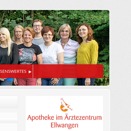
▸
SENSWERTES