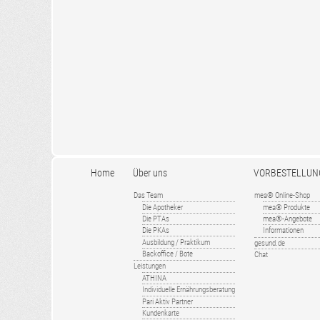
Home
Über uns
VORBESTELLUN
Das Team
mea® Online-Shop
Die Apotheker
mea® Produkte
Die PTAs
mea®-Angebote
Die PKAs
Informationen
Ausbildung / Praktikum
gesund.de
Backoffice / Bote
Chat
Leistungen
ATHINA
Individuelle Ernährungsberatung
Pari Aktiv Partner
Kundenkarte