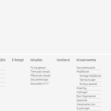
GEN
E-Rezept
Aktuelles
Notdienst
Wissenswertes
Für Sie gelesen
Gesundheitspolitik
Thema des Monats
Heilpflanzen
Pflanze des Monats
Wichtige Heilpflanzen
Gesundheitstipps
Teemischungen
Gesundheit im TV
Richtig zubereitet
Pollenflug
Impfungen
Blut-/Organspende
Selbsthilfe
Interessante Links
Zuzahlungen