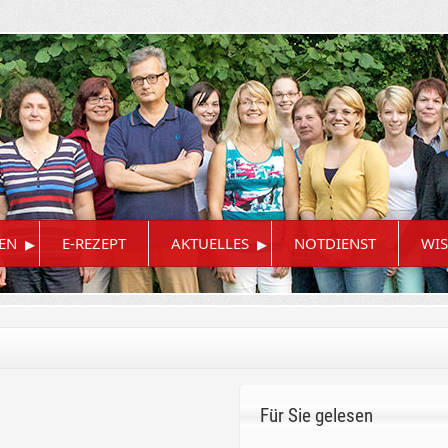
▸
▸
EN
E-REZEPT
AKTUELLES
NOTDIENST
WIS
Für Sie gelesen