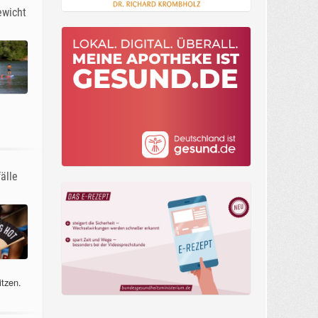
ewicht
älle
itzen.