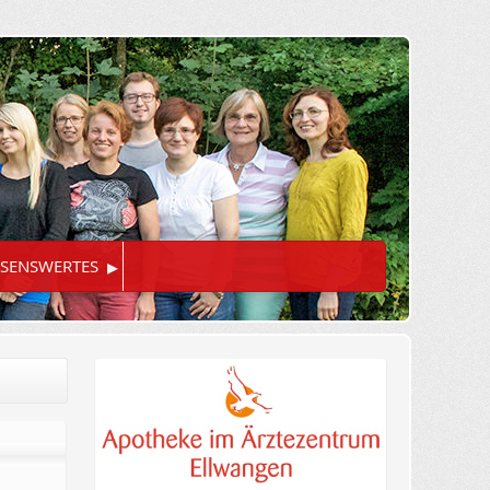
▸
SENSWERTES