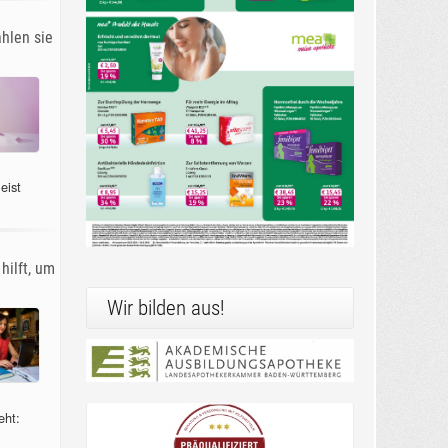
ahlen sie
eist
hilft, um
Wir bilden aus!
eht: