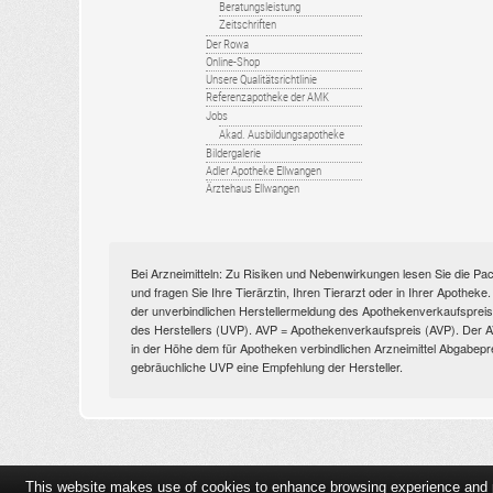
Beratungsleistung
Zeitschriften
Der Rowa
Online-Shop
Unsere Qualitätsrichtlinie
Referenzapotheke der AMK
Jobs
Akad. Ausbildungsapotheke
Bildergalerie
Adler Apotheke Ellwangen
Ärztehaus Ellwangen
Bei Arzneimitteln: Zu Risiken und Nebenwirkungen lesen Sie die Pac
und fragen Sie Ihre Tierärztin, Ihren Tierarzt oder in Ihrer Apothek
der unverbindlichen Herstellermeldung des Apothekenverkaufspreise
des Herstellers (UVP). AVP = Apothekenverkaufspreis (AVP). Der AVP 
in der Höhe dem für Apotheken verbindlichen Arzneimittel Abgabepr
gebräuchliche UVP eine Empfehlung der Hersteller.
This website makes use of cookies to enhance browsing experience and pr