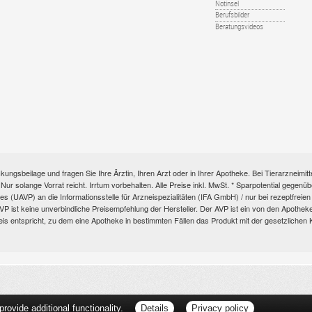
Notinsel
Berufsbilder
Beratungsvideos
kungsbeilage und fragen Sie Ihre Ärztin, Ihren Arzt oder in Ihrer Apotheke. Bei Tierarzneim
e. Nur solange Vorrat reicht. Irrtum vorbehalten. Alle Preise inkl. MwSt. * Sparpotential gege
s (UAVP) an die Informationsstelle für Arzneispezialitäten (IFA GmbH) / nur bei rezeptfre
ist keine unverbindliche Preisempfehlung der Hersteller. Der AVP ist ein von den Apotheken 
eis entspricht, zu dem eine Apotheke in bestimmten Fällen das Produkt mit der gesetzliche
ovide additional functionality.
Details
Privacy policy