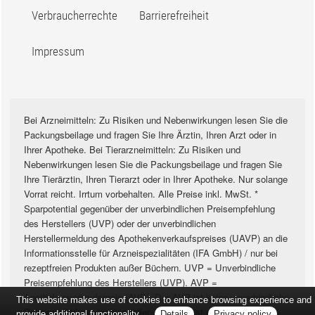
Verbraucherrechte
Barrierefreiheit
Impressum
Bei Arzneimitteln: Zu Risiken und Nebenwirkungen lesen Sie die
Packungsbeilage und fragen Sie Ihre Ärztin, Ihren Arzt oder in
Ihrer Apotheke. Bei Tierarzneimitteln: Zu Risiken und
Nebenwirkungen lesen Sie die Packungsbeilage und fragen Sie
Ihre Tierärztin, Ihren Tierarzt oder in Ihrer Apotheke. Nur solange
Vorrat reicht. Irrtum vorbehalten. Alle Preise inkl. MwSt. *
Sparpotential gegenüber der unverbindlichen Preisempfehlung
des Herstellers (UVP) oder der unverbindlichen
Herstellermeldung des Apothekenverkaufspreises (UAVP) an die
Informationsstelle für Arzneispezialitäten (IFA GmbH) / nur bei
rezeptfreien Produkten außer Büchern. UVP = Unverbindliche
Preisempfehlung des Herstellers (UVP). AVP =
Apothekenverkaufspreis (AVP). Der AVP ist keine unverbindliche
This website makes use of cookies to enhance browsing experience and
Preisempfehlung der Hersteller. Der AVP ist ein von den
provide additional functionality.
Details
Privacy policy