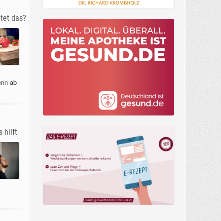
tet das?
enn ab
 hilft