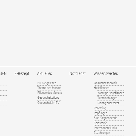
GEN
E-Rezept
Aktuelles
Notdienst
Wissenswertes
Für Sie gelesen
Gesundheitspolitik
Thema des Monats
Heilpflanzen
Pflanze des Monats
Wichtige Heilpflanzen
Gesundheitstipps
Teemischungen
Gesundheit im TV
Richtig zubereitet
Pollenflug
Impfungen
Blut-/Organspende
Selbsthilfe
Interessante Links
Zuzahlungen