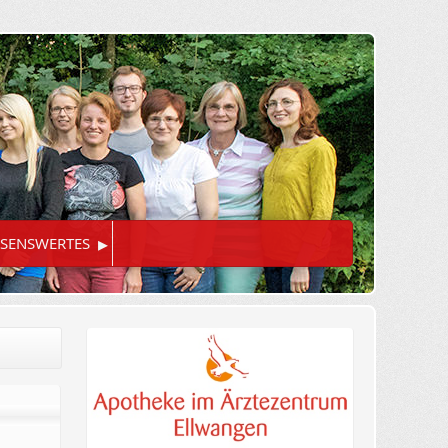
▸
SENSWERTES