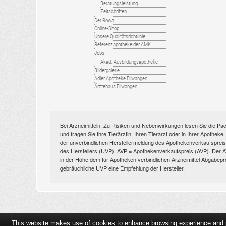
Beratungsleistung
Zeitschriften
Der Rowa
Online-Shop
Unsere Qualitätsrichtlinie
Referenzapotheke der AMK
Jobs
Akad. Ausbildungsapotheke
Bildergalerie
Adler Apotheke Ellwangen
Ärztehaus Ellwangen
Bei Arzneimitteln: Zu Risiken und Nebenwirkungen lesen Sie die Pac
und fragen Sie Ihre Tierärztin, Ihren Tierarzt oder in Ihrer Apothek
der unverbindlichen Herstellermeldung des Apothekenverkaufspreise
des Herstellers (UVP). AVP = Apothekenverkaufspreis (AVP). Der AVP 
in der Höhe dem für Apotheken verbindlichen Arzneimittel Abgabepr
gebräuchliche UVP eine Empfehlung der Hersteller.
This website makes use of cookies to enhance browsing experience and pr