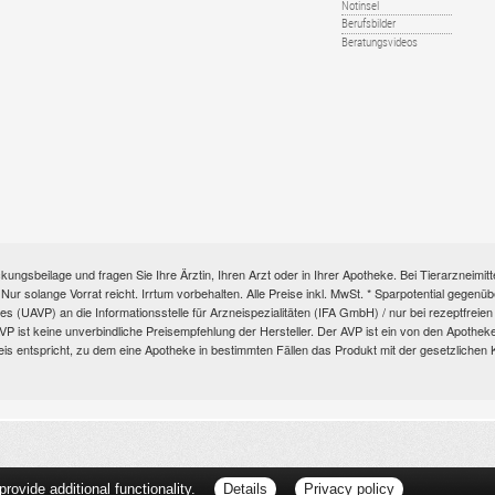
Notinsel
Berufsbilder
Beratungsvideos
kungsbeilage und fragen Sie Ihre Ärztin, Ihren Arzt oder in Ihrer Apotheke. Bei Tierarzneim
e. Nur solange Vorrat reicht. Irrtum vorbehalten. Alle Preise inkl. MwSt. * Sparpotential gege
s (UAVP) an die Informationsstelle für Arzneispezialitäten (IFA GmbH) / nur bei rezeptfre
ist keine unverbindliche Preisempfehlung der Hersteller. Der AVP ist ein von den Apotheken 
eis entspricht, zu dem eine Apotheke in bestimmten Fällen das Produkt mit der gesetzliche
ovide additional functionality.
Details
Privacy policy