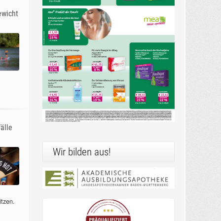
ewicht
älle
Wir bilden aus!
itzen.