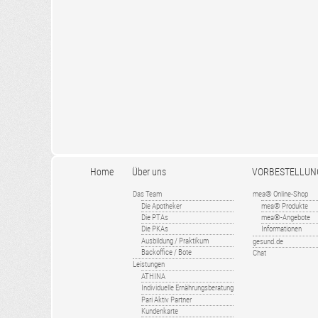
Home
Über uns
VORBESTELLUN
Das Team
mea® Online-Shop
Die Apotheker
mea® Produkte
Die PTAs
mea®-Angebote
Die PKAs
Informationen
Ausbildung / Praktikum
gesund.de
Backoffice / Bote
Chat
Leistungen
ATHINA
Individuelle Ernährungsberatung
Pari Aktiv Partner
Kundenkarte