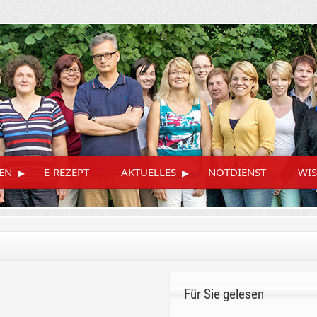
▸
▸
EN
E-REZEPT
AKTUELLES
NOTDIENST
WIS
Für Sie gelesen