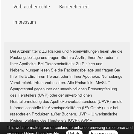
Verbraucherrechte
Barrierefreiheit
Impressum
Bei Arzneimitteln: Zu Risiken und Nebenwirkungen lesen Sie die
Packungsbeilage und fragen Sie Ihre Ärztin, Ihren Arzt oder in
Ihrer Apotheke. Bei Tierarzneimitteln: Zu Risiken und
Nebenwirkungen lesen Sie die Packungsbeilage und fragen Sie
Ihre Tierärztin, Ihren Tierarzt oder in Ihrer Apotheke. Nur solange
Vorrat reicht. Irrtum vorbehalten. Alle Preise inkl. MwSt. *
Sparpotential gegenüber der unverbindlichen Preisempfehlung
des Herstellers (UVP) oder der unverbindlichen
Herstellermeldung des Apothekenverkaufspreises (UAVP) an die
Informationsstelle für Arzneispezialitäten (IFA GmbH) / nur bei
rezeptfreien Produkten außer Büchern. UVP = Unverbindliche
Preisempfehlung des Herstellers (UVP). AVP =
Apothekenverkaufspreis (AVP). Der AVP ist keine unverbindliche
This website makes use of cookies to enhance browsing experience and
Preisempfehlung der Hersteller. Der AVP ist ein von den
provide additional functionality.
Details
Privacy policy